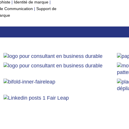
phiste
|
Identité de marque
|
 de Communication
|
Support de
arque