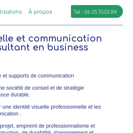
lisations
À propos
Tel : 06.35.10.02.84
uelle et communication
ultant en business
lle et supports de communication
une société de conseil et de stratégie
ance durable.
 une identité visuelle professionnelle et les
ication .
 projet, empreint de professionnalisme et
truction, de durabilité, d’engagement et