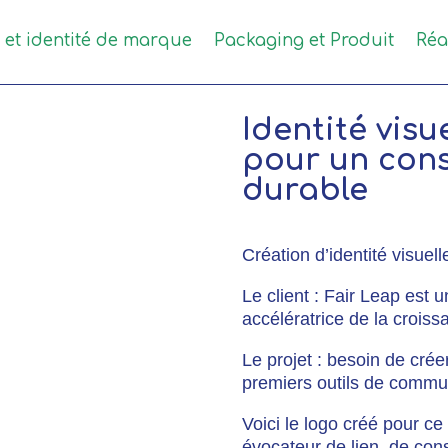
e et identité de marque
Packaging et Produit
Réa
Identité vis
pour un cons
durable
Création d’identité visue
Le client : Fair Leap est 
accélératrice de la croiss
Le projet : besoin de créer
premiers outils de commun
Voici le logo créé pour ce
évocateur de lien, de cons