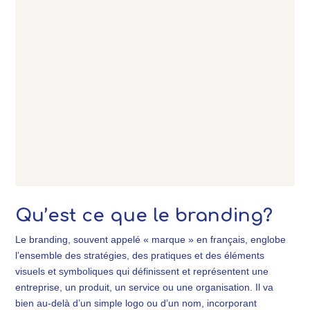
Packaging pour des biscuits marque
Edmond et Simone en Touraine
Rebranding complet pour Virginie
Foucteau – Coiffure & Beauté – Avoine
37
Qu’est ce que le branding?
Le branding, souvent appelé « marque » en français, englobe
l’ensemble des stratégies, des pratiques et des éléments
visuels et symboliques qui définissent et représentent une
entreprise, un produit, un service ou une organisation. Il va
bien au-delà d’un simple logo ou d’un nom, incorporant